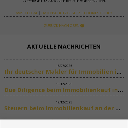
COPYRIGHT © 2026. ALLE RECHTE VORBEHALTEN.
AVISO LEGAL
|
DATENSCHUTZGESETZ
|
COOKIES POLICY
ZURÜCK NACH OBEN
AKTUELLE NACHRICHTEN
18/07/2026
Ihr deutscher Makler für Immobilien in Marbella
19/12/2025
Due Diligence beim Immobilienkauf in Spanien
19/12/2025
Steuern beim Immobilienkauf an der Costa del Sol
Siehe mehr
KONTAKT