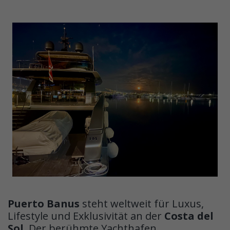
Puerto Banus
steht weltweit für Luxus,
Lifestyle und Exklusivität an der
Costa del
Sol
. Der berühmte Yachthafen,