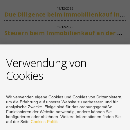
19/12/2025
Due Diligence beim Immobilienkauf in Spanien
19/12/2025
Steuern beim Immobilienkauf an der Costa del Sol
Siehe mehr
KONTAKT
Verwendung von
+34 622318266
Cookies
info@mikenaumannimmobilien.com
Von Montag bis Freitag : 10:00 - 18:00
Wir verwenden eigene Cookies und Cookies von Drittanbietern,
um die Erfahrung auf unserer Website zu verbessern und für
analytische Zwecke. Einige sind für das ordnungsgemäße
Funktionieren der Website notwendig, andere können Sie
konfigurieren oder ablehnen. Weitere Informationen finden Sie
auf der Seite
Cookies-Politik