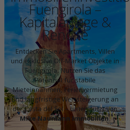
Fuengirola –
Kapitalanlage &
Rendite
Entdecken Sie Apartments, Villen
und exklusive Off-Market Objekte in
Fuengirola. Nutzen Sie das
Potenzial für stabile
Mieteinnahmen, Ferienvermietung
und langfristige Wertsteigerung an
der Costa del Sol – unterstützt von
Mike Naumann Immobilien
.