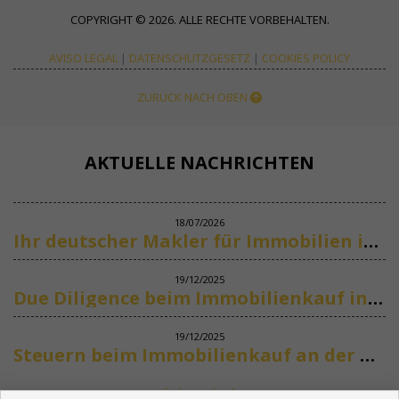
COPYRIGHT © 2026. ALLE RECHTE VORBEHALTEN.
AVISO LEGAL
|
DATENSCHUTZGESETZ
|
COOKIES POLICY
ZURÜCK NACH OBEN
AKTUELLE NACHRICHTEN
18/07/2026
Ihr deutscher Makler für Immobilien in Marbella
19/12/2025
Due Diligence beim Immobilienkauf in Spanien
19/12/2025
Steuern beim Immobilienkauf an der Costa del Sol
Siehe mehr