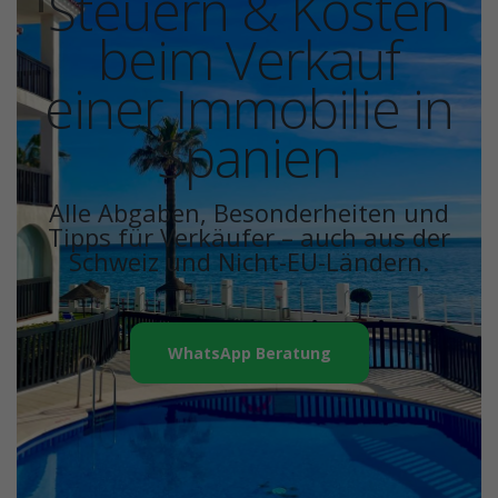
Steuern & Kosten
beim Verkauf
einer Immobilie in
Spanien
Alle Abgaben, Besonderheiten und
Tipps für Verkäufer – auch aus der
Schweiz und Nicht-EU-Ländern.
WhatsApp Beratung