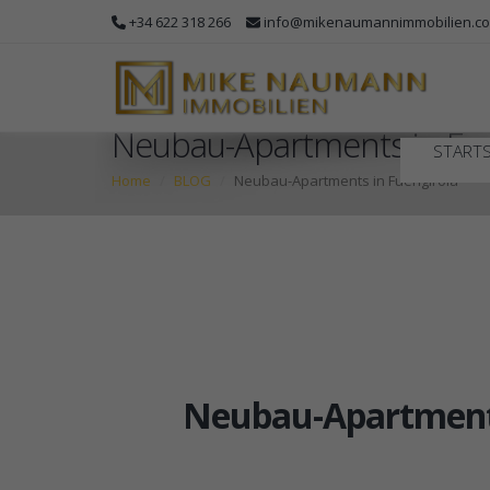
+34 622 318 266
info@mikenaumannimmobilien.c
Neubau-Apartments in Fue
STARTS
Home
BLOG
Neubau-Apartments in Fuengirola
Neubau-Apartments