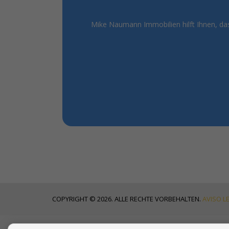
Mike Naumann Immobilien hilft Ihnen, das
COPYRIGHT © 2026. ALLE RECHTE VORBEHALTEN.
AVISO L