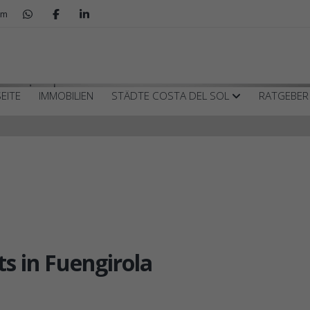
om
ngirola
EITE
IMMOBILIEN
STÄDTE COSTA DEL SOL
RATGEBE
 in Fuengirola