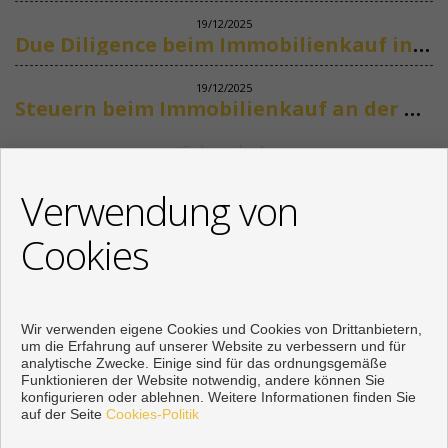
19/12/2025
Due Diligence beim Immobilienkauf in Spanien
19/12/2025
Steuern beim Immobilienkauf an der Costa del Sol
Siehe mehr
KONTAKT
Verwendung von
+34 622318266
Cookies
info@mikenaumannimmobilien.com
Von Montag bis Freitag : 10:00 - 18:00
Wir verwenden eigene Cookies und Cookies von Drittanbietern,
um die Erfahrung auf unserer Website zu verbessern und für
analytische Zwecke. Einige sind für das ordnungsgemäße
Funktionieren der Website notwendig, andere können Sie
konfigurieren oder ablehnen. Weitere Informationen finden Sie
auf der Seite
Cookies-Politik