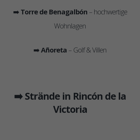
➡️
Torre de Benagalbón
– hochwertige
Wohnlagen
➡️
Añoreta
– Golf & Villen
➡️ Strände in Rincón de la
Victoria