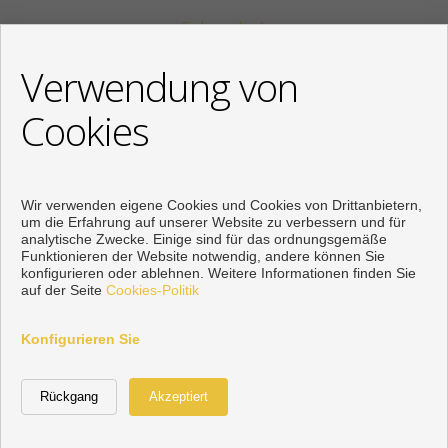
Siehe mehr
KONTAKT
Verwendung von
+34 622318266
Cookies
info@mikenaumannimmobilien.com
Von Montag bis Freitag : 10:00 - 18:00
Wir verwenden eigene Cookies und Cookies von Drittanbietern,
um die Erfahrung auf unserer Website zu verbessern und für
analytische Zwecke. Einige sind für das ordnungsgemäße
Funktionieren der Website notwendig, andere können Sie
konfigurieren oder ablehnen. Weitere Informationen finden Sie
auf der Seite
Cookies-Politik
Konfigurieren Sie
Vorbei sich entwickelt
Inmoenter