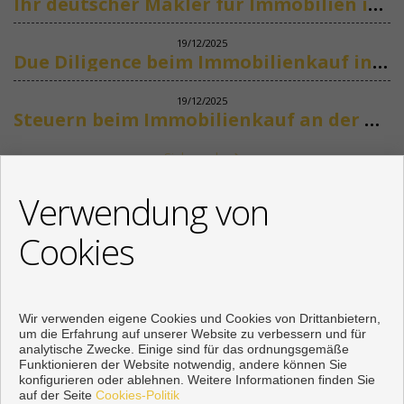
Ihr deutscher Makler für Immobilien in Marbella
19/12/2025
Due Diligence beim Immobilienkauf in Spanien
19/12/2025
Steuern beim Immobilienkauf an der Costa del Sol
Siehe mehr
KONTAKT
Verwendung von
+34 622318266
Cookies
info@mikenaumannimmobilien.com
Von Montag bis Freitag : 10:00 - 18:00
Wir verwenden eigene Cookies und Cookies von Drittanbietern,
um die Erfahrung auf unserer Website zu verbessern und für
analytische Zwecke. Einige sind für das ordnungsgemäße
Funktionieren der Website notwendig, andere können Sie
konfigurieren oder ablehnen. Weitere Informationen finden Sie
auf der Seite
Cookies-Politik