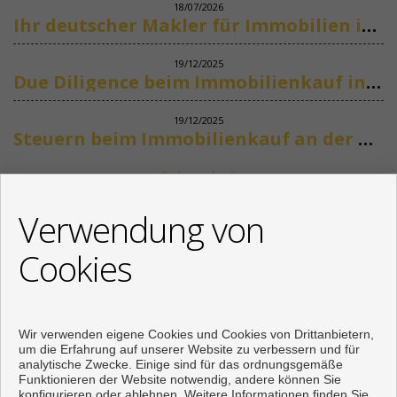
18/07/2026
Ihr deutscher Makler für Immobilien in Marbella
19/12/2025
Due Diligence beim Immobilienkauf in Spanien
19/12/2025
Steuern beim Immobilienkauf an der Costa del Sol
Siehe mehr
KONTAKT
Verwendung von
+34 622318266
Cookies
info@mikenaumannimmobilien.com
Von Montag bis Freitag : 10:00 - 18:00
Wir verwenden eigene Cookies und Cookies von Drittanbietern,
um die Erfahrung auf unserer Website zu verbessern und für
analytische Zwecke. Einige sind für das ordnungsgemäße
Funktionieren der Website notwendig, andere können Sie
konfigurieren oder ablehnen. Weitere Informationen finden Sie