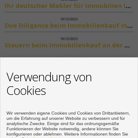
Ihr deutscher Makler für Immobilien in Marbella
19/12/2025
Due Diligence beim Immobilienkauf in Spanien
19/12/2025
Steuern beim Immobilienkauf an der Costa del Sol
Siehe mehr
KONTAKT
Verwendung von
+34 622318266
Cookies
info@mikenaumannimmobilien.com
Von Montag bis Freitag : 10:00 - 18:00
Wir verwenden eigene Cookies und Cookies von Drittanbietern,
um die Erfahrung auf unserer Website zu verbessern und für
analytische Zwecke. Einige sind für das ordnungsgemäße
Funktionieren der Website notwendig, andere können Sie
konfigurieren oder ablehnen. Weitere Informationen finden Sie