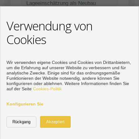
Lageeinschätzung als Neubau
Verwendung von
In Andalusien fällt im Regelfall 7 %
ITP auf Bestandsimmobilien an
Cookies
Notar und Grundbuch liegen oft grob
Wir verwenden eigene Cookies und Cookies von Drittanbietern,
bei 1.000 € bis 2.000 €
um die Erfahrung auf unserer Website zu verbessern und für
analytische Zwecke. Einige sind für das ordnungsgemäße
Funktionieren der Website notwendig, andere können Sie
Der Anwalt wird häufig mit etwa 1 %
konfigurieren oder ablehnen. Weitere Informationen finden Sie
auf der Seite
Cookies-Politik
des Kaufpreises plus IVA kalkuliert
Konfigurieren Sie
Eine ehrliche Einordnung spart oft
teure Fehlentscheidungen und
Nachinvestitionen