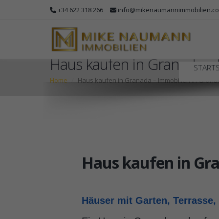
+34 622 318 266
info@mikenaumannimmobilien.c
Haus kaufen in Granada –
STARTS
Home
Haus kaufen in Granada – Immobilien in Grana
Haus kaufen in Gra
Häuser mit Garten, Terrasse