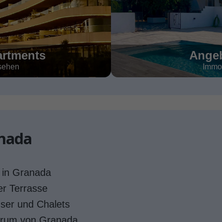
rtments
Angeb
sehen
Immo
anada
 in Granada
er Terrasse
user und Chalets
trum von Granada