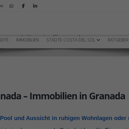
om
 Immobilien in Granada
EITE
IMMOBILIEN
STÄDTE COSTA DEL SOL
RATGEBE
da
nada – Immobilien in Granada
, Pool und Aussicht in ruhigen Wohnlagen ode