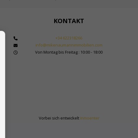
KONTAKT
+34 622318266
info@mikenaumannimmobilien.com
 Makler für Immobilien in Marbella
Von Montag bis Freitag : 10:00 - 18:00
bilienkauf in Spanien
Sol
Vorbei sich entwickelt
Inmoenter