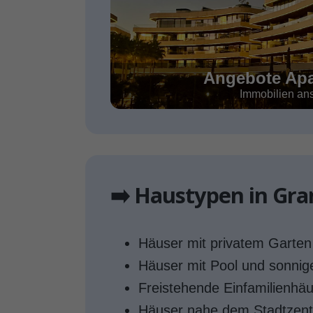
Angebote Apa
Immobilien an
➡️ Haustypen in Gr
Häuser mit privatem Garten
Häuser mit Pool und sonnig
Freistehende Einfamilienhä
Häuser nahe dem Stadtzen