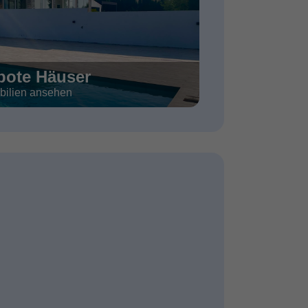
ote Häuser
bilien ansehen