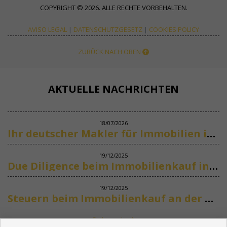
COPYRIGHT © 2026. ALLE RECHTE VORBEHALTEN.
AVISO LEGAL
|
DATENSCHUTZGESETZ
|
COOKIES POLICY
ZURÜCK NACH OBEN
AKTUELLE NACHRICHTEN
18/07/2026
Ihr deutscher Makler für Immobilien in Marbella
19/12/2025
Due Diligence beim Immobilienkauf in Spanien
19/12/2025
Steuern beim Immobilienkauf an der Costa del Sol
Siehe mehr