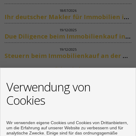
18/07/2026
Ihr deutscher Makler für Immobilien in Marbella
19/12/2025
Due Diligence beim Immobilienkauf in Spanien
19/12/2025
Steuern beim Immobilienkauf an der Costa del Sol
Siehe mehr
KONTAKT
Verwendung von
+34 622318266
Cookies
info@mikenaumannimmobilien.com
Von Montag bis Freitag : 10:00 - 18:00
Wir verwenden eigene Cookies und Cookies von Drittanbietern,
um die Erfahrung auf unserer Website zu verbessern und für
analytische Zwecke. Einige sind für das ordnungsgemäße