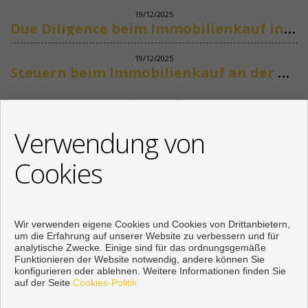
19/12/2025
Due Diligence beim Immobilienkauf in Spanien
19/12/2025
Steuern beim Immobilienkauf an der Costa del Sol
Siehe mehr
KONTAKT
Verwendung von
+34 622318266
Cookies
info@mikenaumannimmobilien.com
Von Montag bis Freitag : 10:00 - 18:00
Wir verwenden eigene Cookies und Cookies von Drittanbietern,
um die Erfahrung auf unserer Website zu verbessern und für
analytische Zwecke. Einige sind für das ordnungsgemäße
Funktionieren der Website notwendig, andere können Sie
konfigurieren oder ablehnen. Weitere Informationen finden Sie
auf der Seite
Cookies-Politik