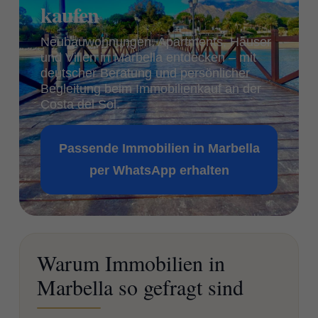
kaufen
Neubauwohnungen, Apartments, Häuser
und Villen in Marbella entdecken – mit
deutscher Beratung und persönlicher
Begleitung beim Immobilienkauf an der
Costa del Sol.
Passende Immobilien in Marbella
per WhatsApp erhalten
Warum Immobilien in
Marbella so gefragt sind