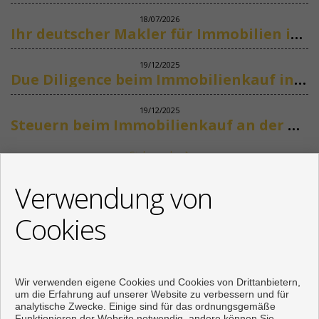
18/07/2026
Ihr deutscher Makler für Immobilien in Marbella
19/12/2025
Due Diligence beim Immobilienkauf in Spanien
19/12/2025
Steuern beim Immobilienkauf an der Costa del Sol
Siehe mehr
KONTAKT
Verwendung von
+34 622318266
Cookies
info@mikenaumannimmobilien.com
Von Montag bis Freitag : 10:00 - 18:00
Wir verwenden eigene Cookies und Cookies von Drittanbietern,
um die Erfahrung auf unserer Website zu verbessern und für
analytische Zwecke. Einige sind für das ordnungsgemäße
Funktionieren der Website notwendig, andere können Sie