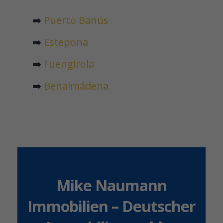
➡️
Puerto Banús
➡️
Estepona
➡️
Fuengirola
➡️
Benalmádena
Mike Naumann
Immobilien – Deutscher