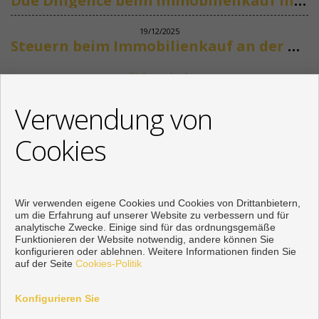
Due Diligence beim Immobilienkauf in Spanien
19/12/2025
Steuern beim Immobilienkauf an der Costa del Sol
Siehe mehr
KONTAKT
Verwendung von
+34 622318266
Cookies
info@mikenaumannimmobilien.com
Von Montag bis Freitag : 10:00 - 18:00
Wir verwenden eigene Cookies und Cookies von Drittanbietern,
um die Erfahrung auf unserer Website zu verbessern und für
analytische Zwecke. Einige sind für das ordnungsgemäße
Funktionieren der Website notwendig, andere können Sie
konfigurieren oder ablehnen. Weitere Informationen finden Sie
auf der Seite
Cookies-Politik
Konfigurieren Sie