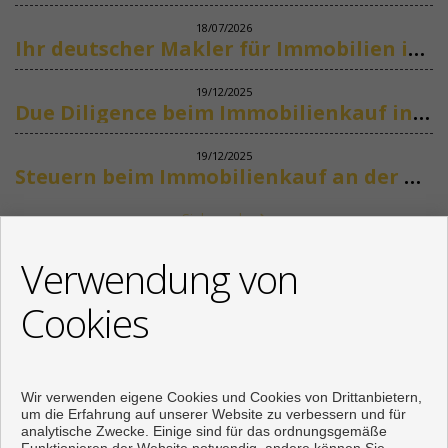
18/07/2026
Ihr deutscher Makler für Immobilien in Marbella
19/12/2025
Due Diligence beim Immobilienkauf in Spanien
19/12/2025
Steuern beim Immobilienkauf an der Costa del Sol
Siehe mehr
KONTAKT
Verwendung von
+34 622318266
Cookies
info@mikenaumannimmobilien.com
Von Montag bis Freitag : 10:00 - 18:00
Wir verwenden eigene Cookies und Cookies von Drittanbietern,
um die Erfahrung auf unserer Website zu verbessern und für
analytische Zwecke. Einige sind für das ordnungsgemäße