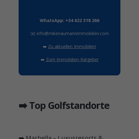
WhatsApp: +34 622 318 266
✉️
info@mikenaumannimmobilien.com
➡️
Zu aktuellen Immobilien
➡️
Zum Immobilien-Ratgeber
➡️ Top Golfstandorte
➡️ Marbella – Luxusresorts &