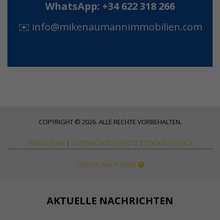
WhatsApp: +34 622 318 266
✉️
info@mikenaumannimmobilien.com
COPYRIGHT © 2026. ALLE RECHTE VORBEHALTEN.
AVISO LEGAL
|
DATENSCHUTZGESETZ
|
COOKIES POLICY
ZURÜCK NACH OBEN
AKTUELLE NACHRICHTEN