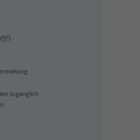
len
vermietung
ien zugänglich
n.