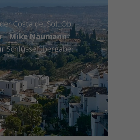
er Costa del Sol. Ob
n –
Mike Naumann
zur Schlüsselübergabe.