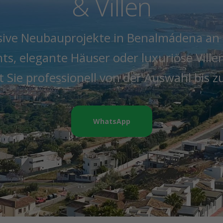
& Villen
sive Neubauprojekte in Benalmádena an d
, elegante Häuser oder luxuriöse Ville
t Sie professionell von der Auswahl bis 
WhatsApp