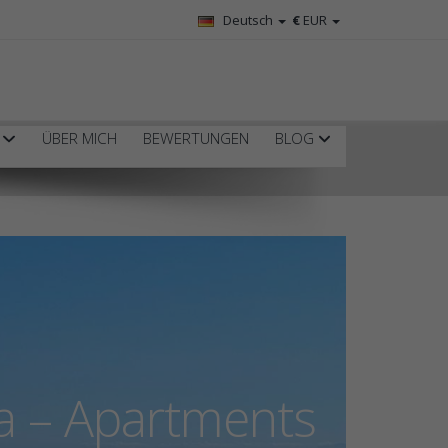
Deutsch
€
EUR
R
ÜBER MICH
BEWERTUNGEN
BLOG
a – Apartments