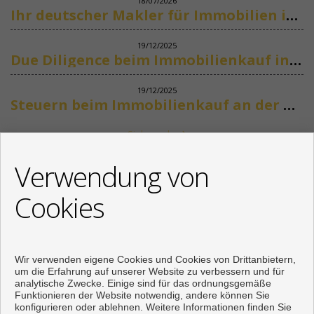
18/07/2026
Ihr deutscher Makler für Immobilien in Marbella
19/12/2025
Due Diligence beim Immobilienkauf in Spanien
19/12/2025
Steuern beim Immobilienkauf an der Costa del Sol
Siehe mehr
KONTAKT
Verwendung von
+34 622318266
Cookies
info@mikenaumannimmobilien.com
Von Montag bis Freitag : 10:00 - 18:00
Wir verwenden eigene Cookies und Cookies von Drittanbietern,
um die Erfahrung auf unserer Website zu verbessern und für
analytische Zwecke. Einige sind für das ordnungsgemäße
Funktionieren der Website notwendig, andere können Sie
konfigurieren oder ablehnen. Weitere Informationen finden Sie