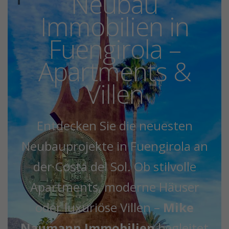
Neubau
Immobilien in
Fuengirola –
Apartments &
Villen
Entdecken Sie die neuesten
Neubauprojekte in Fuengirola an
der Costa del Sol. Ob stilvolle
Apartments, moderne Häuser
oder luxuriöse Villen –
Mike
Naumann Immobilien
begleitet