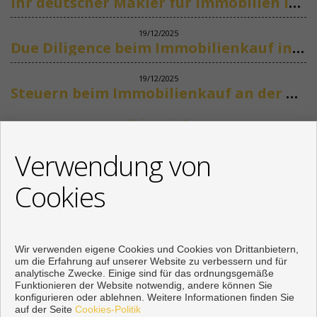
Ihr deutscher Makler für Immobilien in Marbella
19/12/2025
Due Diligence beim Immobilienkauf in Spanien
19/12/2025
Steuern beim Immobilienkauf an der Costa del Sol
Siehe mehr
KONTAKT
Verwendung von
+34 622318266
Cookies
info@mikenaumannimmobilien.com
Von Montag bis Freitag : 10:00 - 18:00
Wir verwenden eigene Cookies und Cookies von Drittanbietern,
um die Erfahrung auf unserer Website zu verbessern und für
analytische Zwecke. Einige sind für das ordnungsgemäße
Funktionieren der Website notwendig, andere können Sie
konfigurieren oder ablehnen. Weitere Informationen finden Sie
auf der Seite
Cookies-Politik