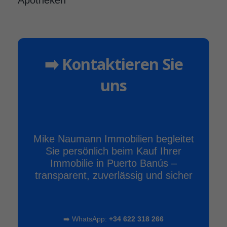
Apotheken
➡️ Kontaktieren Sie
uns
Mike Naumann Immobilien begleitet
Sie persönlich beim Kauf Ihrer
Immobilie in Puerto Banús –
transparent, zuverlässig und sicher
➡️ WhatsApp:
+34 622 318 266