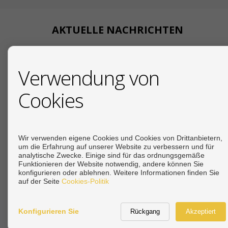
AKTUELLE NACHRICHTEN
18/07/2026
Verwendung von
Ihr deutscher
Cookies
19/12/2025
Due Diligence beim Immo
19/12/2025
Steuern beim Immobilienkauf an der Costa del 
Wir verwenden eigene Cookies und Cookies von Drittanbietern,
um die Erfahrung auf unserer Website zu verbessern und für
analytische Zwecke. Einige sind für das ordnungsgemäße
Siehe mehr
Funktionieren der Website notwendig, andere können Sie
konfigurieren oder ablehnen. Weitere Informationen finden Sie
auf der Seite
Cookies-Politik
Konfigurieren Sie