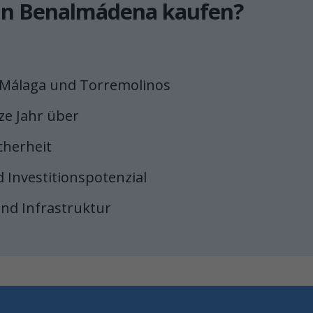
 in Benalmádena kaufen?
n Málaga und Torremolinos
ze Jahr über
cherheit
d Investitionspotenzial
und Infrastruktur