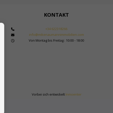
KONTAKT
+34 622318266
info@mikenaumannimmobilien.com
 Makler für Immobilien in Marbella
Von Montag bis Freitag : 10:00 - 18:00
bilienkauf in Spanien
Sol
Vorbei sich entwickelt
Inmoenter