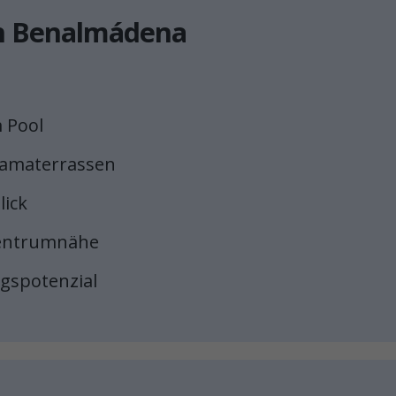
 in Benalmádena
m Pool
oramaterrassen
lick
tzentrumnähe
gspotenzial