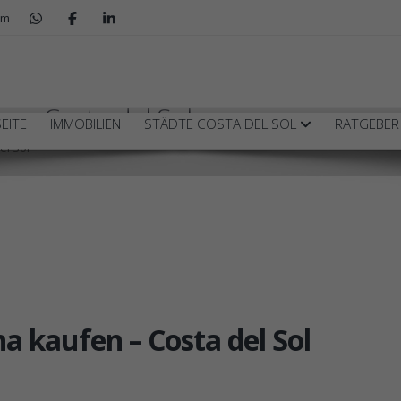
om
n – Costa del Sol
EITE
IMMOBILIEN
STÄDTE COSTA DEL SOL
RATGEBE
el Sol
a kaufen – Costa del Sol