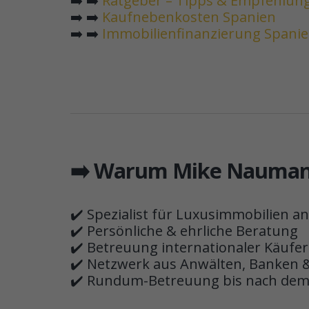
➡️ ➡️
Ratgeber – Tipps & Empfehlun
➡️ ➡️
Kaufnebenkosten Spanien
➡️ ➡️
Immobilienfinanzierung Spani
➡️ Warum Mike Nauman
✔️ Spezialist für Luxusimmobilien an
✔️ Persönliche & ehrliche Beratung
✔️ Betreuung internationaler Käufer
✔️ Netzwerk aus Anwälten, Banken &
✔️ Rundum-Betreuung bis nach dem