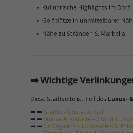
Kulinarische Highlights im Dorf
Golfplätze in unmittelbarer Nä
Nähe zu Stränden & Marbella
➡️ Wichtige Verlinkung
Diese Stadtseite ist Teil des
Luxus- &
➡️ ➡️
Städte – Costa del Sol
➡️ ➡️
Nueva Andalucía – Golf & Luxusv
➡️ ➡️
La Zagaleta – Luxusvillen & Pri