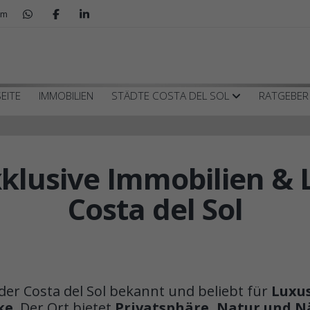
om
EITE
IMMOBILIEN
STÄDTE COSTA DEL SOL
RATGEBE
klusive Immobilien & L
Costa del Sol
der Costa del Sol bekannt und beliebt für
Luxus
ke
. Der Ort bietet
Privatsphäre, Natur und N