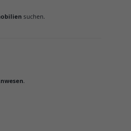
mobilien
suchen.
 Anwesen
.