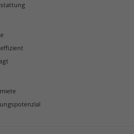
sstattung
ge
ffizient
agt
tmiete
rungspotenzial