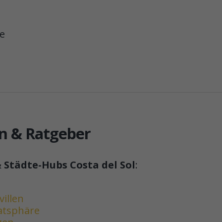
he
en & Ratgeber
 Städte-Hubs Costa del Sol
:
illen
vatsphäre