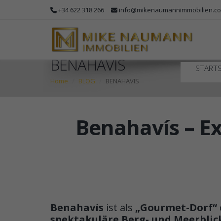
+34 622 318 266
info@mikenaumannimmobilien.c
BENAHAVIS
STARTS
Home
BLOG
BENAHAVIS
Benahavís – Ex
Benahavís
ist als
„Gourmet-Dorf“
spektakuläre Berg- und Meerblic