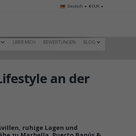
Deutsch
€
EUR
R
ÜBER MICH
BEWERTUNGEN
BLOG
ifestyle an der
villen, ruhige Lagen und
ähe zu Marbella, Puerto Banús &