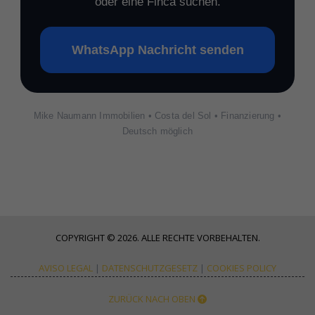
oder eine Finca suchen.
WhatsApp Nachricht senden
Mike Naumann Immobilien • Costa del Sol • Finanzierung •
Deutsch möglich
COPYRIGHT © 2026. ALLE RECHTE VORBEHALTEN.
AVISO LEGAL
|
DATENSCHUTZGESETZ
|
COOKIES POLICY
ZURÜCK NACH OBEN