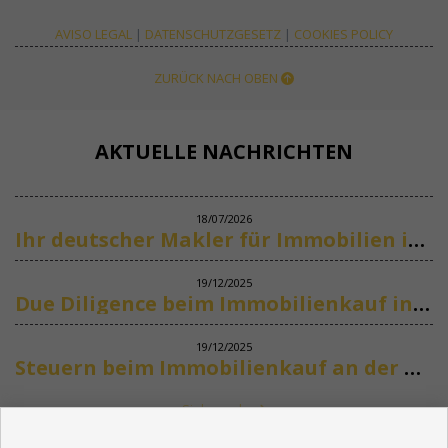
AVISO LEGAL
|
DATENSCHUTZGESETZ
|
COOKIES POLICY
ZURÜCK NACH OBEN
AKTUELLE NACHRICHTEN
18/07/2026
Ihr deutscher Makler für Immobilien in Marbella
19/12/2025
Due Diligence beim Immobilienkauf in Spanien
19/12/2025
Steuern beim Immobilienkauf an der Costa del Sol
Siehe mehr
KONTAKT