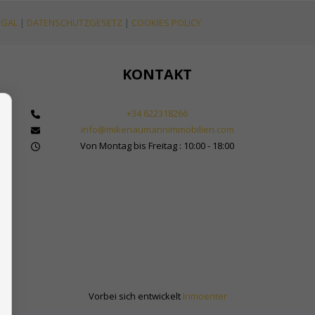
EGAL
|
DATENSCHUTZGESETZ
|
COOKIES POLICY
KONTAKT
+34 622318266
info@mikenaumannimmobilien.com
 Makler für Immobilien in Marbella
Von Montag bis Freitag : 10:00 - 18:00
bilienkauf in Spanien
Sol
Vorbei sich entwickelt
Inmoenter