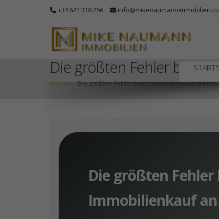
+34 622 318 266
info@mikenaumannimmobilien.c
Die größten Fehler beim I
STARTS
Home
Die größten Fehler beim Immobilienkauf an der 
Die größten Fehler
Immobilienkauf an 