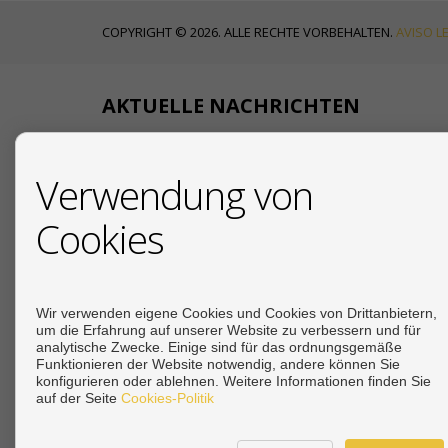
COPYRIGHT © 2026. ALLE RECHTE VORBEHALTEN.
AVISO L
AKTUELLE NACHRICHTEN
18/07/2026
Verwendung von
Ihr deutscher
Cookies
19/12/2025
Due Diligence beim Immo
19/12/2025
Wir verwenden eigene Cookies und Cookies von Drittanbietern,
Steuern beim Immobilienkauf an der Costa del 
um die Erfahrung auf unserer Website zu verbessern und für
analytische Zwecke. Einige sind für das ordnungsgemäße
Siehe mehr
Funktionieren der Website notwendig, andere können Sie
konfigurieren oder ablehnen. Weitere Informationen finden Sie
auf der Seite
Cookies-Politik