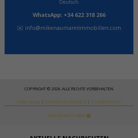
Deutsch.
WhatsApp: +34 622 318 266
✉️
info@mikenaumannimmobilien.com
COPYRIGHT © 2026. ALLE RECHTE VORBEHALTEN.
AVISO LEGAL
|
DATENSCHUTZGESETZ
|
COOKIES POLICY
ZURÜCK NACH OBEN