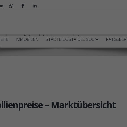
om
reise – Marktübersicht
EITE
IMMOBILIEN
STÄDTE COSTA DEL SOL
RATGEBE
t
ilienpreise – Marktübersicht