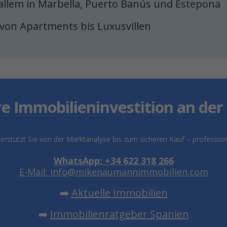
r allem in Marbella, Puerto Banús und Estepona
: von Apartments bis Luxusvillen
re Immobilieninvestition an der 
stützt Sie von der Marktanalyse bis zum sicheren Kauf – professionel
WhatsApp: +34 622 318 266
E-Mail: info@mikenaumannimmobilien.com
➡️
Aktuelle Immobilien
➡️
Immobilienratgeber Spanien