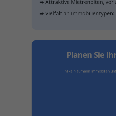
➡️ Attraktive Mietrenditen, vo
➡️ Vielfalt an Immobilientypen
Planen Sie Ih
Mike Naumann Immobilien unter