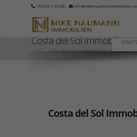
+34 622 318 266
info@mikenaumannimmobilien.c
Costa del Sol Immobilienp
STARTS
Home
Costa del Sol Immobilienpreise – Marktübersich
Costa del Sol Immob