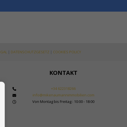
EGAL
|
DATENSCHUTZGESETZ
|
COOKIES POLICY
KONTAKT
+34 622318266
info@mikenaumannimmobilien.com
 Makler für Immobilien in Marbella
Von Montag bis Freitag : 10:00 - 18:00
bilienkauf in Spanien