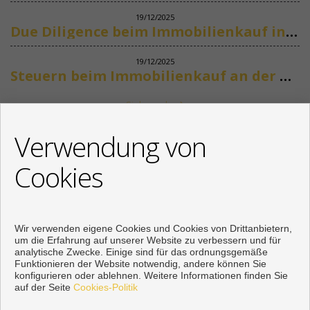
19/12/2025
Due Diligence beim Immobilienkauf in Spanien
19/12/2025
Steuern beim Immobilienkauf an der Costa del Sol
Siehe mehr
KONTAKT
Verwendung von
+34 622318266
Cookies
info@mikenaumannimmobilien.com
Von Montag bis Freitag : 10:00 - 18:00
Wir verwenden eigene Cookies und Cookies von Drittanbietern,
um die Erfahrung auf unserer Website zu verbessern und für
analytische Zwecke. Einige sind für das ordnungsgemäße
Funktionieren der Website notwendig, andere können Sie
konfigurieren oder ablehnen. Weitere Informationen finden Sie
auf der Seite
Cookies-Politik