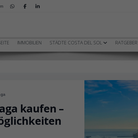
om
fen
EITE
IMMOBILIEN
STÄDTE COSTA DEL SOL
RATGEBE
aga
aga kaufen –
öglichkeiten