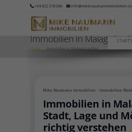
+34 622 318 266
info@mikenaumannimmobilien.c
Immobilien in Malaga kau
STARTS
Home
Immobilien in Malaga kaufen
Mike Naumann Immobilien · Immobilien Mal
Immobilien in Mal
Stadt, Lage und M
richtig verstehen