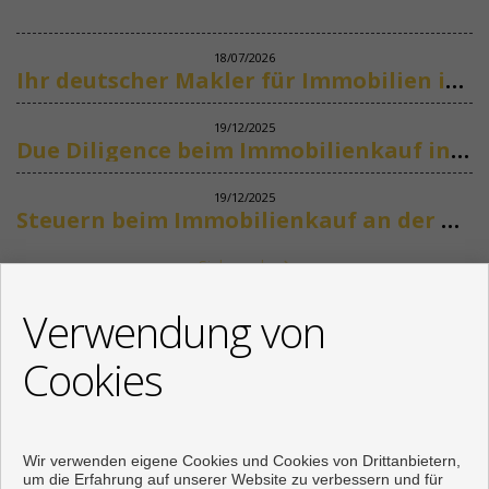
18/07/2026
Ihr deutscher Makler für Immobilien in Marbella
19/12/2025
Due Diligence beim Immobilienkauf in Spanien
19/12/2025
Steuern beim Immobilienkauf an der Costa del Sol
Siehe mehr
KONTAKT
Verwendung von
+34 622318266
Cookies
info@mikenaumannimmobilien.com
Von Montag bis Freitag : 10:00 - 18:00
Wir verwenden eigene Cookies und Cookies von Drittanbietern,
um die Erfahrung auf unserer Website zu verbessern und für