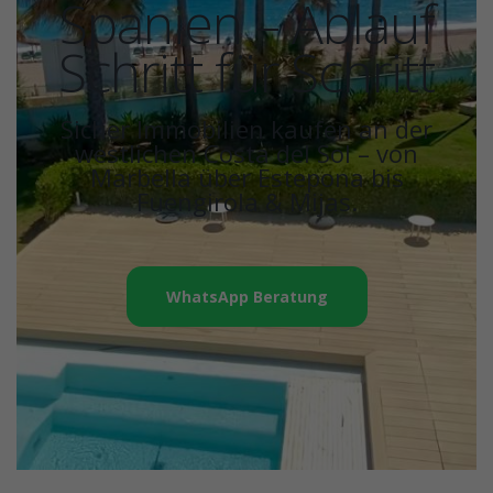
Spanien – Ablauf
Schritt für Schritt
Sicher Immobilien kaufen an der
westlichen Costa del Sol – von
Marbella über Estepona bis
Fuengirola & Mijas.
WhatsApp Beratung