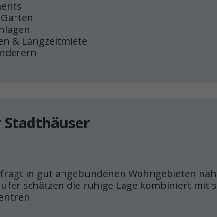
ments
 Garten
nlagen
ien & Langzeitmiete
anderern
r Stadthäuser
efragt in gut angebundenen Wohngebieten nah
äufer schätzen die ruhige Lage kombiniert mit s
entren.