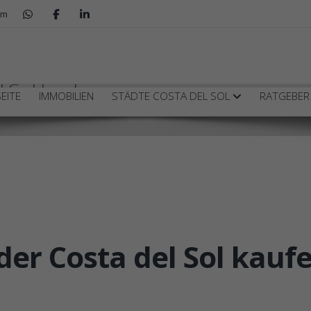
om
l Sol kaufen
EITE
IMMOBILIEN
STÄDTE COSTA DEL SOL
RATGEBE
n
der Costa del Sol kauf