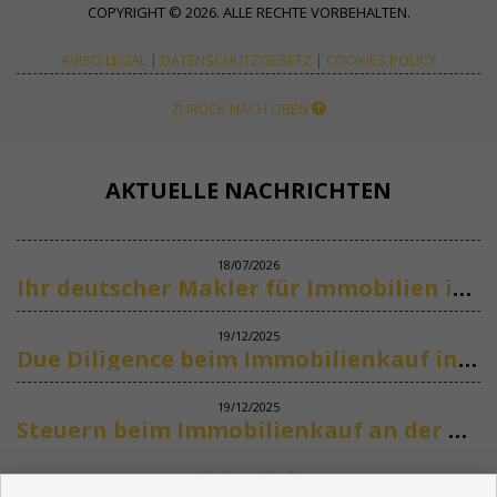
COPYRIGHT © 2026. ALLE RECHTE VORBEHALTEN.
AVISO LEGAL
|
DATENSCHUTZGESETZ
|
COOKIES POLICY
ZURÜCK NACH OBEN
AKTUELLE NACHRICHTEN
18/07/2026
Ihr deutscher Makler für Immobilien in Marbella
19/12/2025
Due Diligence beim Immobilienkauf in Spanien
19/12/2025
Steuern beim Immobilienkauf an der Costa del Sol
Siehe mehr