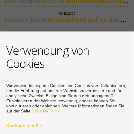
Due Diligence beim Immobilienkauf in Spanien
19/12/2025
Steuern beim Immobilienkauf an der Costa del Sol
Siehe mehr
KONTAKT
Verwendung von
+34 622318266
Cookies
info@mikenaumannimmobilien.com
Von Montag bis Freitag : 10:00 - 18:00
Wir verwenden eigene Cookies und Cookies von Drittanbietern,
um die Erfahrung auf unserer Website zu verbessern und für
analytische Zwecke. Einige sind für das ordnungsgemäße
Funktionieren der Website notwendig, andere können Sie
konfigurieren oder ablehnen. Weitere Informationen finden Sie
auf der Seite
Cookies-Politik
Konfigurieren Sie