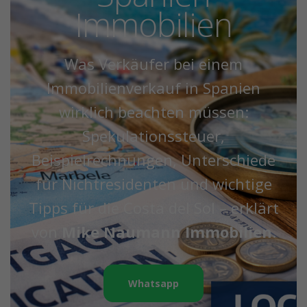
Immobilien
Was Verkäufer bei einem
Immobilienverkauf in Spanien
wirklich beachten müssen:
Spekulationssteuer,
Beispielrechnungen, Unterschiede
für Nichtresidenten und wichtige
Tipps für die Costa del Sol – erklärt
von
Mike Naumann Immobilien
.
Whatsapp