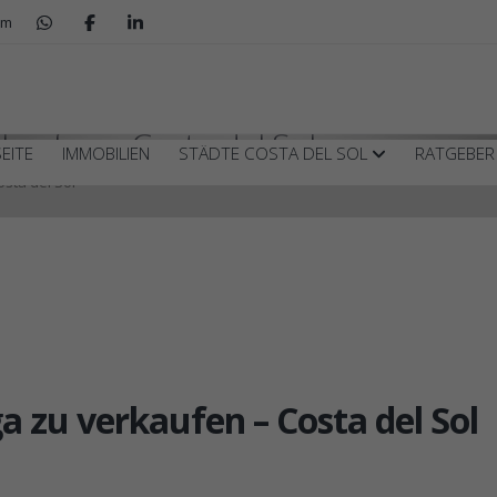
om
kaufen – Costa del Sol
EITE
IMMOBILIEN
STÄDTE COSTA DEL SOL
RATGEBE
sta del Sol
a zu verkaufen – Costa del Sol