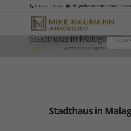
+34 622 318 266
info@mikenaumannimmobilien.c
Stadthaus in Malaga zu ver
STARTS
Home
BLOG
Stadthaus in Malaga zu verkaufen – Co
Stadthaus in Malag