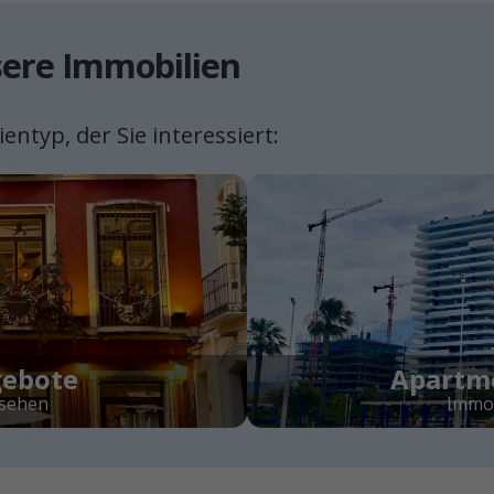
sere Immobilien
entyp, der Sie interessiert:
gebote
Apartm
nsehen
Immob