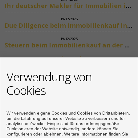
Ihr deutscher Makler für Immobilien in Marbella
19/12/2025
Due Diligence beim Immobilienkauf in Spanien
19/12/2025
Steuern beim Immobilienkauf an der Costa del Sol
Siehe mehr
KONTAKT
Verwendung von
+34 622318266
Cookies
info@mikenaumannimmobilien.com
Von Montag bis Freitag : 10:00 - 18:00
Wir verwenden eigene Cookies und Cookies von Drittanbietern,
um die Erfahrung auf unserer Website zu verbessern und für
analytische Zwecke. Einige sind für das ordnungsgemäße
Funktionieren der Website notwendig, andere können Sie
konfigurieren oder ablehnen. Weitere Informationen finden Sie