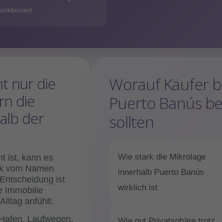
funktioniert
ht nur die
Worauf Käufer be
rn die
Puerto Banús b
alb der
sollten
Wie stark die Mikrolage
 ist, kann es
tark vom Namen
innerhalb Puerto Banús
 Entscheidung ist
wirklich ist
ie Immobilie
lltag anfühlt.
 Hafen, Laufwegen,
Wie gut Privatsphäre trotz