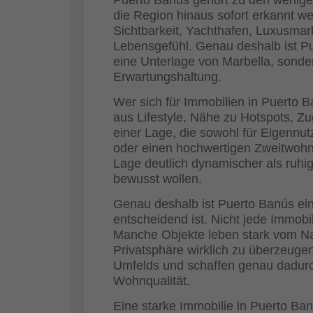
Puerto Banús gehört zu den wenigen
die Region hinaus sofort erkannt wer
Sichtbarkeit, Yachthafen, Luxusma
Lebensgefühl. Genau deshalb ist Pue
eine Unterlage von Marbella, sonde
Erwartungshaltung.
Wer sich für Immobilien in Puerto B
aus Lifestyle, Nähe zu Hotspots, 
einer Lage, die sowohl für Eigennu
oder einen hochwertigen Zweitwohnsit
Lage deutlich dynamischer als ruh
bewusst wollen.
Genau deshalb ist Puerto Banús ein
entscheidend ist. Nicht jede Immobil
Manche Objekte leben stark vom Na
Privatsphäre wirklich zu überzeugen
Umfelds und schaffen genau dadurc
Wohnqualität.
Eine starke Immobilie in Puerto Banú