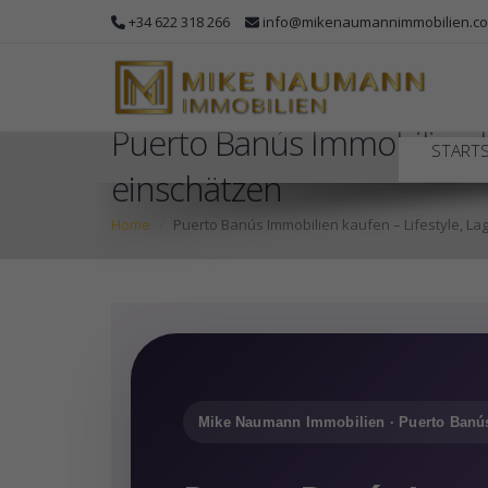
+34 622 318 266
info@mikenaumannimmobilien.c
Puerto Banús Immobilien ka
STARTS
einschätzen
Home
Puerto Banús Immobilien kaufen – Lifestyle, Lag
Mike Naumann Immobilien · Puerto Banú