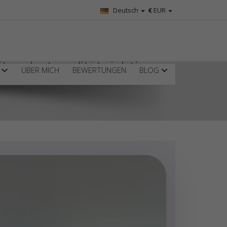
Deutsch
€
EUR
tandortqualität richtig
R
ÜBER MICH
BEWERTUNGEN
BLOG