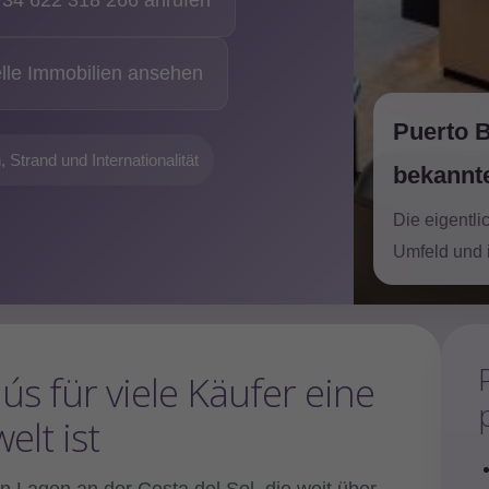
34 622 318 266 anrufen
lle Immobilien ansehen
Puerto B
 Strand und Internationalität
bekannt
Die eigentli
Umfeld und 
 für viele Käufer eine
elt ist