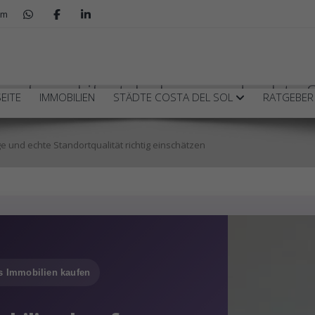
om
ufen – Lifestyle, Lage und echte S
EITE
IMMOBILIEN
STÄDTE COSTA DEL SOL
RATGEBE
e und echte Standortqualität richtig einschätzen
s Immobilien kaufen