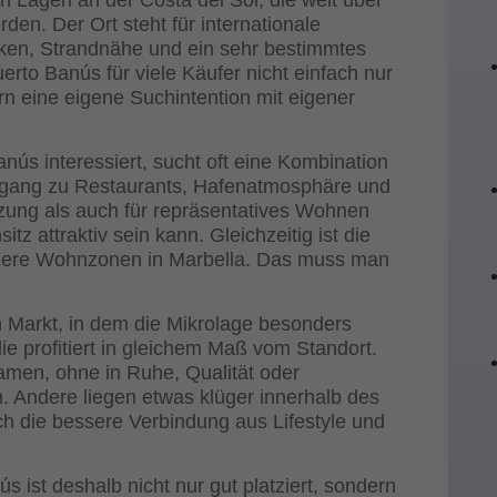
 Lagen an der Costa del Sol, die weit über
den. Der Ort steht für internationale
rken, Strandnähe und ein sehr bestimmtes
rto Banús für viele Käufer nicht einfach nur
rn eine eigene Suchintention mit eigener
anús interessiert, sucht oft eine Kombination
Zugang zu Restaurants, Hafenatmosphäre und
tzung als auch für repräsentatives Wohnen
z attraktiv sein kann. Gleichzeitig ist die
igere Wohnzonen in Marbella. Das muss man
 Markt, in dem die Mikrolage besonders
ie profitiert in gleichem Maß vom Standort.
men, ohne in Ruhe, Qualität oder
. Andere liegen etwas klüger innerhalb des
h die bessere Verbindung aus Lifestyle und
s ist deshalb nicht nur gut platziert, sondern