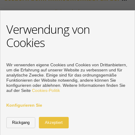
Siehe mehr
KONTAKT
Verwendung von
+34 622318266
Cookies
info@mikenaumannimmobilien.com
Von Montag bis Freitag : 10:00 - 18:00
Wir verwenden eigene Cookies und Cookies von Drittanbietern,
um die Erfahrung auf unserer Website zu verbessern und für
analytische Zwecke. Einige sind für das ordnungsgemäße
Funktionieren der Website notwendig, andere können Sie
konfigurieren oder ablehnen. Weitere Informationen finden Sie
auf der Seite
Cookies-Politik
Konfigurieren Sie
WhatsApp Beratung
Vorbei sich entwickelt
Inmoenter