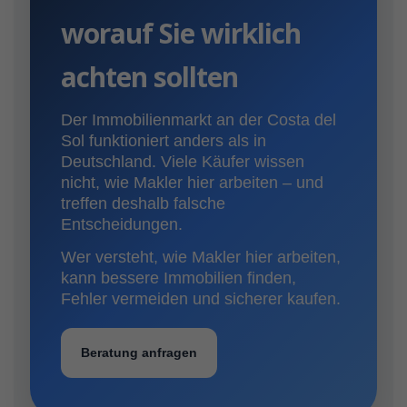
worauf Sie wirklich
achten sollten
Der Immobilienmarkt an der Costa del
Sol funktioniert anders als in
Deutschland. Viele Käufer wissen
nicht, wie Makler hier arbeiten – und
treffen deshalb falsche
Entscheidungen.
Wer versteht, wie Makler hier arbeiten,
kann bessere Immobilien finden,
Fehler vermeiden und sicherer kaufen.
Beratung anfragen