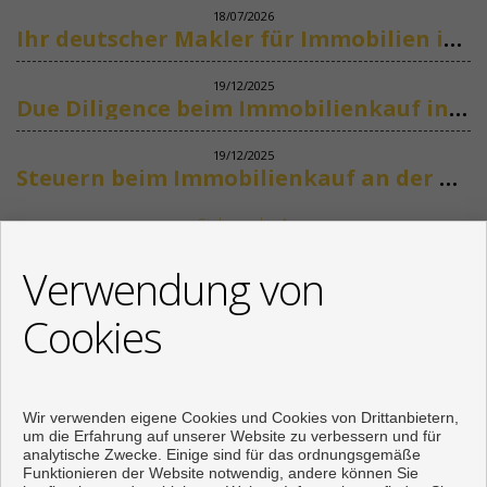
18/07/2026
Ihr deutscher Makler für Immobilien in Marbella
19/12/2025
Due Diligence beim Immobilienkauf in Spanien
19/12/2025
Steuern beim Immobilienkauf an der Costa del Sol
Siehe mehr
KONTAKT
Verwendung von
+34 622318266
Cookies
info@mikenaumannimmobilien.com
Von Montag bis Freitag : 10:00 - 18:00
Wir verwenden eigene Cookies und Cookies von Drittanbietern,
um die Erfahrung auf unserer Website zu verbessern und für
analytische Zwecke. Einige sind für das ordnungsgemäße
Funktionieren der Website notwendig, andere können Sie