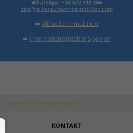
WhatsApp: +34 622 318 266
info@mikenaumannimmobilien.com
➡️
Aktuelle Immobilien
➡️
Immobilienratgeber Spanien
EGAL
|
DATENSCHUTZGESETZ
|
COOKIES POLICY
KONTAKT