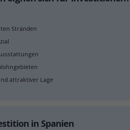
bten Stränden
zial
Ausstattungen
n Wohngebieten
nd attraktiver Lage
estition in Spanien