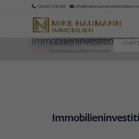
+34 622 318 266
info@mikenaumannimmobilien.c
Immobilieninvestition in 
STARTS
Home
Immobilieninvestition in Spanien
Immobilieninvestit