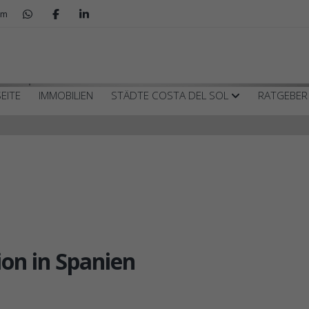
om
Spanien
EITE
IMMOBILIEN
STÄDTE COSTA DEL SOL
RATGEBE
ion in Spanien