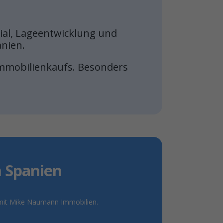
zial, Lageentwicklung und
anien.
 Immobilienkaufs. Besonders
n Spanien
l mit Mike Naumann Immobilien.