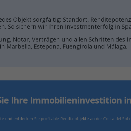
edes Objekt sorgfältig: Standort, Renditepoten
. So sichern wir Ihren Investmenterfolg in Sp
erung, Notar, Verträgen und allen Schritten des
n Marbella, Estepona, Fuengirola und Málaga.
Sie Ihre Immobilieninvestition i
te und entdecken Sie profitable Renditeobjekte an der Costa del So