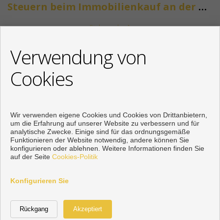
Steuern beim Immobilienkauf an der Costa del Sol
Siehe mehr
KONTAKT
Verwendung von
+34 622318266
Cookies
info@mikenaumannimmobilien.com
Von Montag bis Freitag : 10:00 - 18:00
Wir verwenden eigene Cookies und Cookies von Drittanbietern,
um die Erfahrung auf unserer Website zu verbessern und für
analytische Zwecke. Einige sind für das ordnungsgemäße
Funktionieren der Website notwendig, andere können Sie
konfigurieren oder ablehnen. Weitere Informationen finden Sie
auf der Seite
Cookies-Politik
Konfigurieren Sie
Vorbei sich entwickelt
Inmoenter