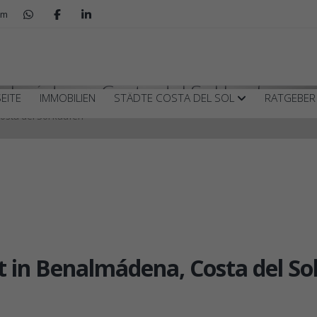
om
lmádena, Costa del Sol kaufen
EITE
IMMOBILIEN
STÄDTE COSTA DEL SOL
RATGEBE
sta del Sol kaufen
in Benalmádena, Costa del So