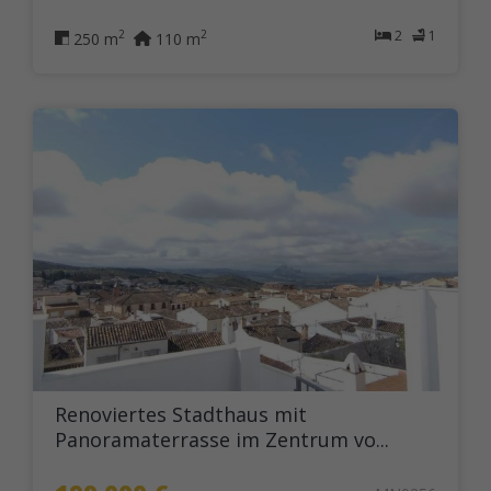
2
1
2
2
250 m
110 m
Renoviertes Stadthaus mit
Panoramaterrasse im Zentrum vo...