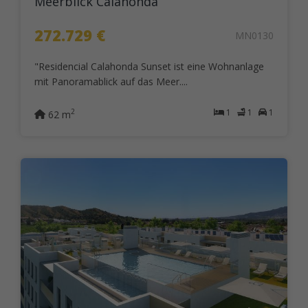
Meerblick Calahonda
272.729 €
MN0130
"Residencial Calahonda Sunset ist eine Wohnanlage
mit Panoramablick auf das Meer....
1
1
1
2
62 m