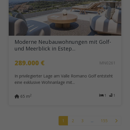
Moderne Neubauwohnungen mit Golf-
und Meerblick in Estep...
289.000 €
MN0261
In privilegierter Lage am Valle Romano Golf entsteht
eine exklusive Wohnanlage mit...
1
1
2
65 m
1
2
3
...
155