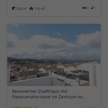
2
1
2
2
250 m
110 m
Renoviertes Stadthaus mit
Panoramaterrasse im Zentrum vo...