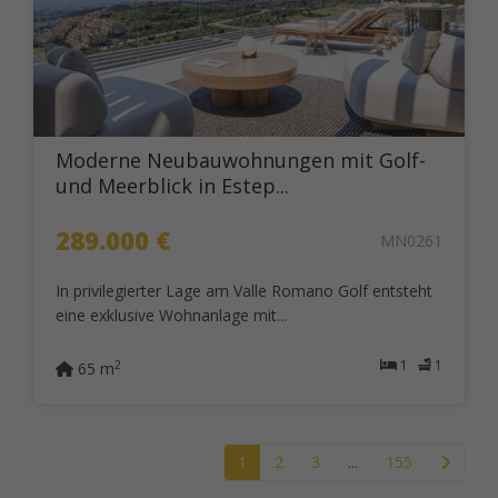
Moderne Neubauwohnungen mit Golf-
und Meerblick in Estep...
289.000 €
MN0261
In privilegierter Lage am Valle Romano Golf entsteht
eine exklusive Wohnanlage mit...
1
1
2
65 m
1
2
3
...
155