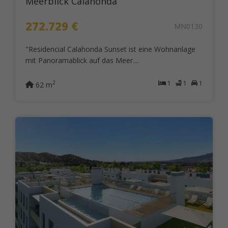
Meerblick Calahonda
272.729 €
MN0130
"Residencial Calahonda Sunset ist eine Wohnanlage
mit Panoramablick auf das Meer....
1
1
1
2
62 m