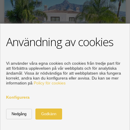
Användning av cookies
Vi använder våra egna cookies och cookies från tredje part för
att förbättra upplevelsen på vår webbplats och för analytiska
ändamål. Vissa är nödvändiga för att webbplatsen ska fungera
korrekt, andra kan du konfigurera eller avvisa. Du kan se mer
Exklusiv villa med stor
information på
Policy för cookies
renoveringspotential på Marbella...
Lomas de Marbella Club-Puente Romano (Marbella)
Konfigurera
2.750.000 €
MN0323
Ett prestigefyllt boende med generösa ytor, hög kvalitet
och ett av Costa del...