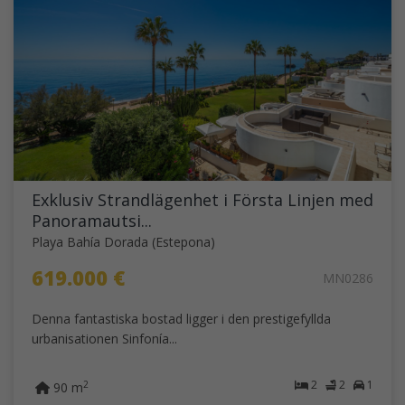
Exklusiv Strandlägenhet i Första Linjen med
Panoramautsi...
Playa Bahía Dorada (Estepona)
619.000 €
MN0286
Denna fantastiska bostad ligger i den prestigefyllda
urbanisationen Sinfonía...
2
2
1
2
90 m