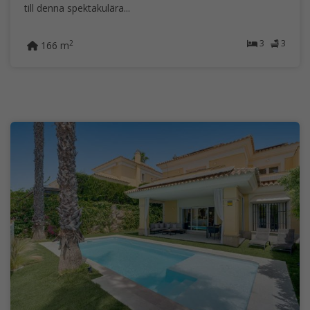
till denna spektakulära...
3
3
2
166 m