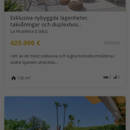
Exklusiva nybyggda lägenheter,
takvåningar och duplexbos...
La Alcaidesa (Cádiz)
425.000 €
MN0305
I ett av de mest exklusiva och lugna bostadsområdena i
södra Spanien utvecklas...
2
2
2
130 m