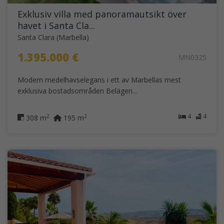
Exklusiv villa med panoramautsikt över
havet i Santa Cla...
Santa Clara (Marbella)
1.395.000 €
MN0325
Modern medelhavselegans i ett av Marbellas mest
exklusiva bostadsområden Belägen...
4
4
2
2
308 m
195 m