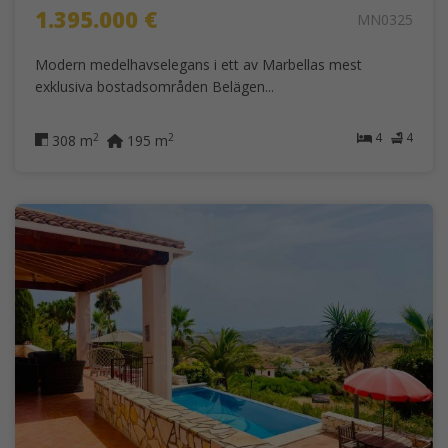
1.395.000 €
MN0325
Modern medelhavselegans i ett av Marbellas mest
exklusiva bostadsområden Belägen...
4
4
2
2
308 m
195 m