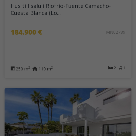
Hus till salu i Riofrío-Fuente Camacho-
Cuesta Blanca (Lo...
184.900 €
MN02789
2
1
2
2
250 m
110 m