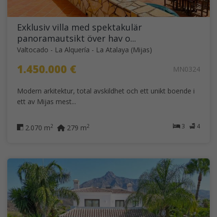
Exklusiv villa med spektakulär
panoramautsikt över hav o...
Valtocado - La Alquería - La Atalaya (Mijas)
1.450.000 €
MN0324
Modern arkitektur, total avskildhet och ett unikt boende i
ett av Mijas mest...
3
4
2
2
2.070 m
279 m