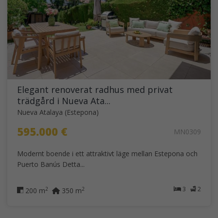
Elegant renoverat radhus med privat
trädgård i Nueva Ata...
Nueva Atalaya (Estepona)
595.000 €
MN0309
Modernt boende i ett attraktivt läge mellan Estepona och
Puerto Banús Detta...
3
2
2
2
200 m
350 m