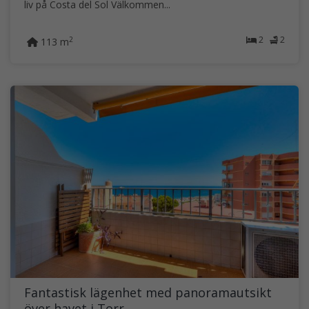
liv på Costa del Sol Välkommen...
2
2
2
113 m
Fantastisk lägenhet med panoramautsikt
över havet i Torr...