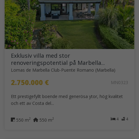
Exklusiv villa med stor
renoveringspotential på Marbella...
Lomas de Marbella Club-Puente Romano (Marbella)
2.750.000 €
MN0323
Ett prestigefyllt boende med generösa ytor, hög kvalitet
och ett av Costa del...
4
4
2
2
550 m
550 m