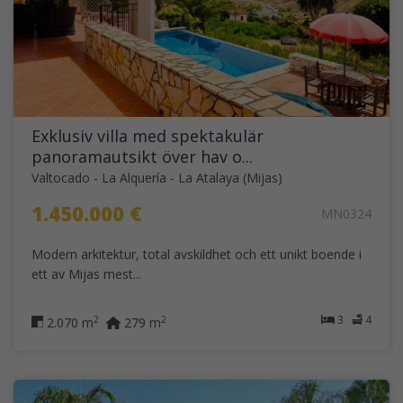
Exklusiv villa med spektakulär
panoramautsikt över hav o...
Valtocado - La Alquería - La Atalaya (Mijas)
1.450.000 €
MN0324
Modern arkitektur, total avskildhet och ett unikt boende i
ett av Mijas mest...
3
4
2
2
2.070 m
279 m