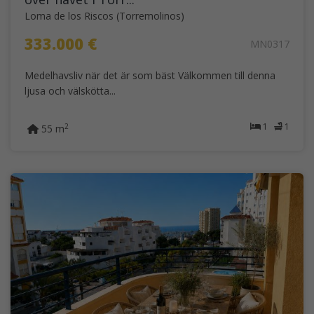
Loma de los Riscos (Torremolinos)
333.000 €
MN0317
Medelhavsliv när det är som bäst Välkommen till denna
ljusa och välskötta...
1
1
2
55 m