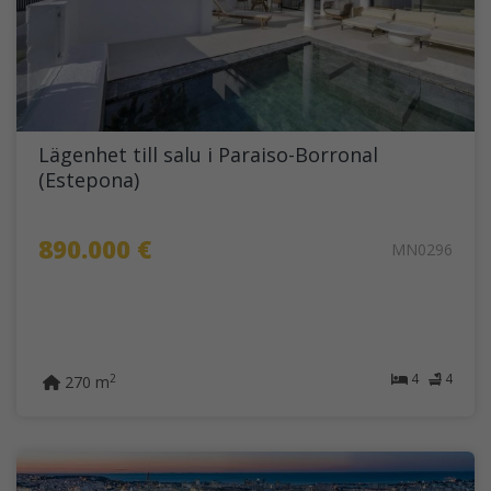
Lägenhet till salu i Paraiso-Borronal
(Estepona)
890.000 €
MN0296
4
4
2
270 m