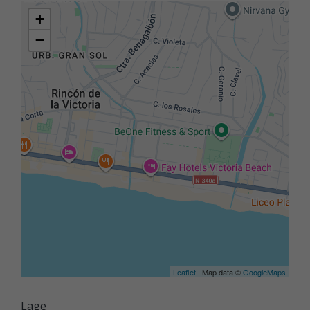
+
−
Leaflet
| Map data ©
GoogleMaps
Lage