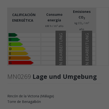
Emisiones
Consumo
CALIFICACIÓN
CO
2
energía
ENERGÉTICA
2
kg CO
/ m
2
2
kW h / m
año
año
A
IN BEARBEITUNG
IN BEARBEITUNG
B
C
D
E
F
G
MN0269
Lage und Umgebung
Rincón de la Victoria (Málaga)
Torre de Benagalbón