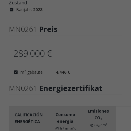
Zustand
Baujahr:
2028
MN0261
Preis
289.000 €
2
m
gebaute:
4.446 €
MN0261
Energiezertifikat
Emisiones
Consumo
CALIFICACIÓN
CO
2
energía
ENERGÉTICA
2
kg CO
/ m
2
2
kW h / m
año