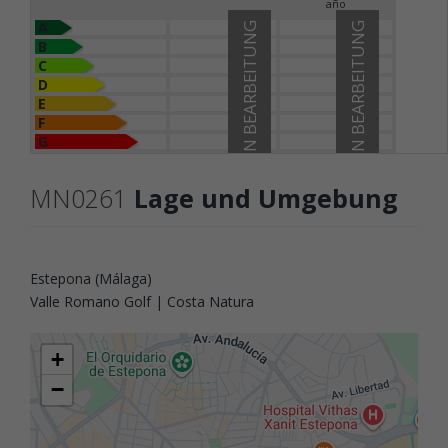
año
A
IN BEARBEITUNG
IN BEARBEITUNG
B
C
D
E
F
G
MN0261
Lage und Umgebung
Estepona (Málaga)
Valle Romano Golf | Costa Natura
+
−