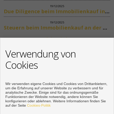
19/12/2025
Due Diligence beim Immobilienkauf in Spanien
19/12/2025
Steuern beim Immobilienkauf an der Costa del Sol
Siehe mehr
KONTAKT
Verwendung von
+34 622318266
Cookies
info@mikenaumannimmobilien.com
Von Montag bis Freitag : 10:00 - 18:00
Wir verwenden eigene Cookies und Cookies von Drittanbietern,
um die Erfahrung auf unserer Website zu verbessern und für
analytische Zwecke. Einige sind für das ordnungsgemäße
Funktionieren der Website notwendig, andere können Sie
konfigurieren oder ablehnen. Weitere Informationen finden Sie
auf der Seite
Cookies-Politik