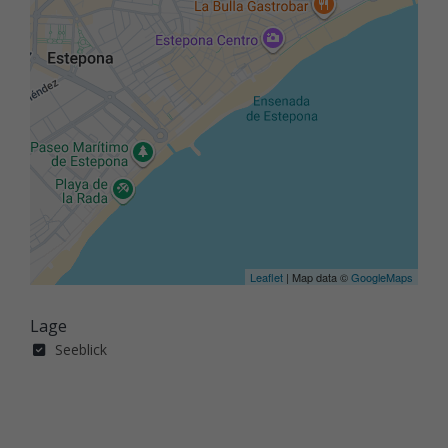
Leaflet
| Map data ©
GoogleMaps
Lage
Seeblick