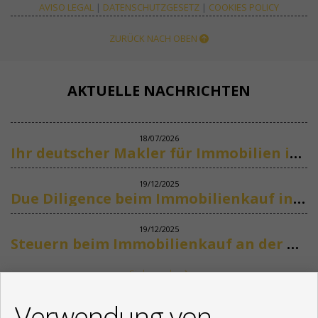
AVISO LEGAL
|
DATENSCHUTZGESETZ
|
COOKIES POLICY
ZURÜCK NACH OBEN
AKTUELLE NACHRICHTEN
18/07/2026
Ihr deutscher Makler für Immobilien in Marbella
19/12/2025
Due Diligence beim Immobilienkauf in Spanien
19/12/2025
Steuern beim Immobilienkauf an der Costa del Sol
Siehe mehr
KONTAKT
Verwendung von