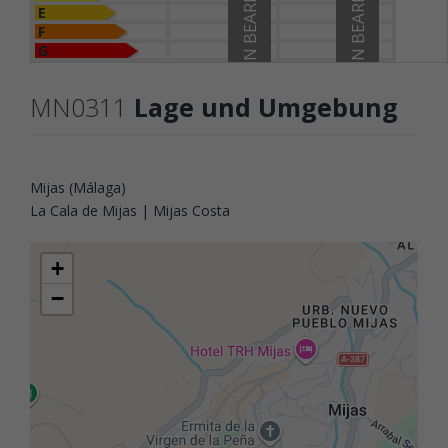
E
F
G
MN0311
Lage und Umgebung
Mijas (Málaga)
La Cala de Mijas | Mijas Costa
+
−