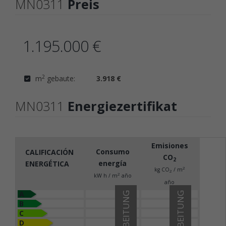
MN0311
Preis
1.195.000 €
2
m
gebaute:
3.918 €
MN0311
Energiezertifikat
Emisiones
Consumo
CALIFICACIÓN
CO
2
energía
ENERGÉTICA
2
kg CO
/ m
2
2
kW h / m
año
año
A
IN BEARBEITUNG
IN BEARBEITUNG
B
C
D